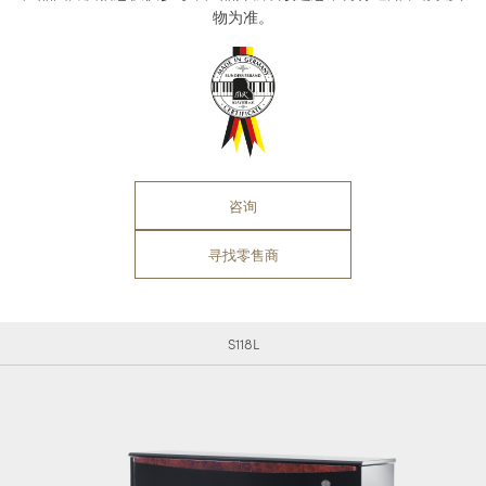
物为准。
咨询
寻找零售商
S118L