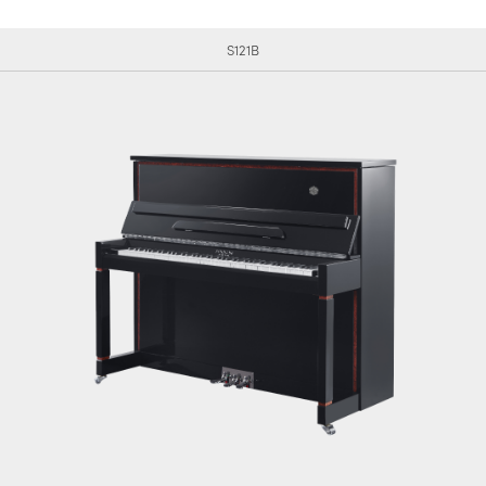
S121B