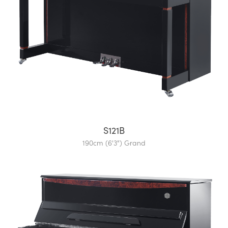
S121B
190cm (6'3") Grand