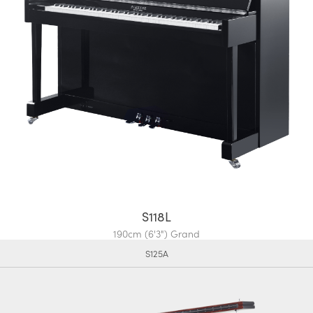
S118L
190cm (6'3") Grand
S125A