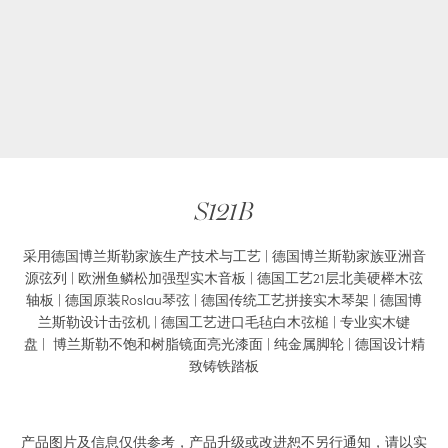
S121B
采用德国博兰斯勒家族生产技术与工艺 | 德国博兰斯勒家族亚洲音
源弦列 | 欧洲鱼鳞松加强型实木音板 | 德国工艺21层北美硬榉木弦
轴板 | 德国原装Roslau琴弦 | 德国传统工艺拼接实木琴架 | 德国博
兰斯勒设计击弦机 | 德国工艺进口毛毡白木弦槌 | 专业实木键
盘 | 博兰斯勒不饱和树脂镜面亮光漆面 | 纯金属脚轮 | 德国设计精
致铸铁踏板
产品图片及信息仅供参考，产品升级或改进恕不另行通知，请以实