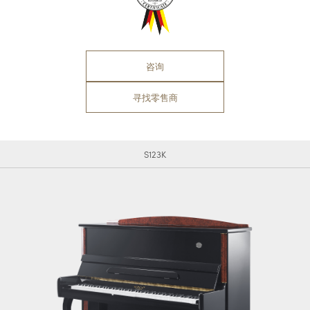
咨询
寻找零售商
S123K