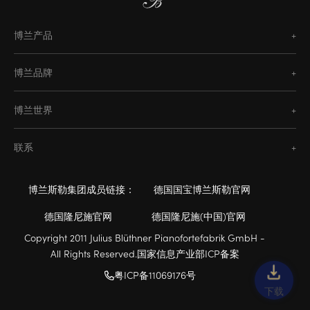
博兰产品
经典系列
博兰品牌
天玺臻宝系列
博兰斯勒
水晶系列
博兰世界
海斯勒
PH系列
工艺传承
隆尼施
Enzo系列
联系
钢琴修复
欧米勒
博兰斯勒设计工坊
零售商
历史
霍普菲德
博兰斯勒集团成员链接：
德国国宝博兰斯勒官网
联系我们
传奇、艺术家与合作伙伴
塞勒
德国隆尼施官网
德国隆尼施(中国)官网
灵感
Copyright 2011 Julius Blüthner Pianofortefabrik GmbH -
All Rights Reserved.国家信息产业部ICP备案
粤ICP备11069176号
下载