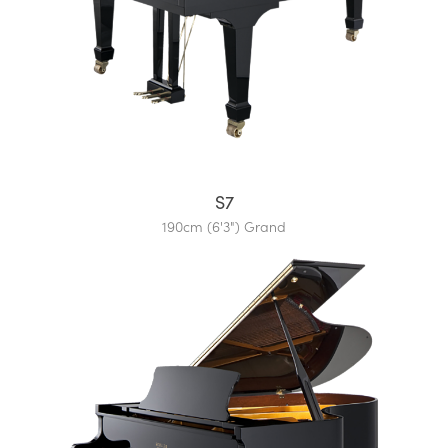
S7
190cm (6'3") Grand