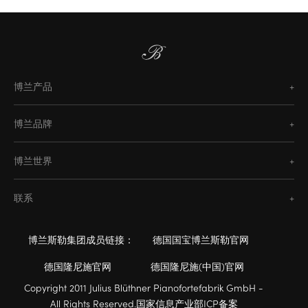
博兰产品
经典系列
博兰品牌
天玺臻宝系列
博兰斯勒
水晶系列
博兰世界
海斯勒
PH系列
工艺传承
隆尼施
Enzo系列
联系
钢琴修复
欧米勒
博兰斯勒设计工坊
零售商
历史
霍普菲德
博兰斯勒集团成员链接：
德国国宝博兰斯勒官网
联系我们
传奇、艺术家与合作伙伴
塞勒
德国隆尼施官网
德国隆尼施(中国)官网
灵感
Copyright 2011 Julius Blüthner Pianofortefabrik GmbH -
All Rights Reserved.国家信息产业部ICP备案