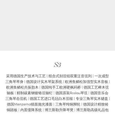
S3
采用德国生产技术与工艺 | 组合式别弦钮双重泛音弦列 | 一次成型
三角琴琴身 | 德国设计实木琴架系统 | 欧洲鱼鳞松加强型实木音板 |
欧洲鱼鳞松共振肋木 | 德国纯手工欧洲硬枫码桥 | 德国工艺榉木弦
轴板 | 精制碳素钢镀铬弦轴钉 | 德国原装Roslau琴弦 | 德国音乐会
三角琴击弦机 | 德国工艺进口毛毡白木弦槌 | 专业三角琴实木键盘 |
德国Menzerna镜面抛光漆面 | 三角琴纯铜脚轮 | 德国设计精致铸
铜踏板 | 内置缓降系统 | 博兰斯勒升降琴凳 | 博兰斯勒高级礼品包