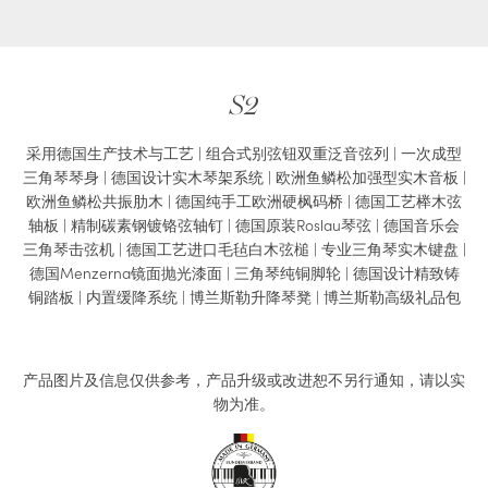
S2
采用德国生产技术与工艺 | 组合式别弦钮双重泛音弦列 | 一次成型
三角琴琴身 | 德国设计实木琴架系统 | 欧洲鱼鳞松加强型实木音板 |
欧洲鱼鳞松共振肋木 | 德国纯手工欧洲硬枫码桥 | 德国工艺榉木弦
轴板 | 精制碳素钢镀铬弦轴钉 | 德国原装Roslau琴弦 | 德国音乐会
三角琴击弦机 | 德国工艺进口毛毡白木弦槌 | 专业三角琴实木键盘 |
德国Menzerna镜面抛光漆面 | 三角琴纯铜脚轮 | 德国设计精致铸
铜踏板 | 内置缓降系统 | 博兰斯勒升降琴凳 | 博兰斯勒高级礼品包
产品图片及信息仅供参考，产品升级或改进恕不另行通知，请以实
物为准。