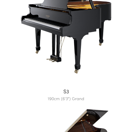
S3
190cm (6'3") Grand