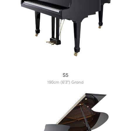
S5
190cm (6'3") Grand