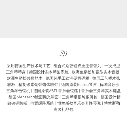
S9
采用德国生产技术与工艺 | 组合式别弦钮双重泛音弦列 | 一次成型
三角琴琴身 | 德国设计实木琴架系统 | 欧洲鱼鳞松加强型实木音板 |
欧洲鱼鳞松共振肋木 | 德国纯手工欧洲硬枫码桥 | 德国工艺榉木弦
轴板 | 精制碳素钢镀铬弦轴钉 | 德国原装Roslau琴弦 | 德国音乐会
三角琴击弦机 | 德国原装ABEL音乐会弦槌 | 音乐会三角琴实木键盘
| 德国Menzerna镜面抛光漆面 | 三角琴带锁纯铜脚轮 | 德国设计精
致铸铜踏板 | 内置缓降系统 | 博兰斯勒音乐会升降琴凳 | 博兰斯勒
高级礼品包