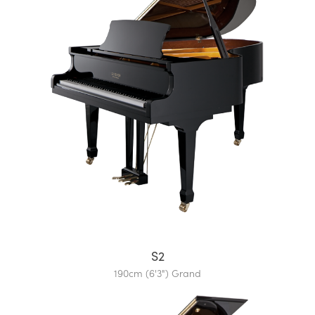
S2
190cm (6'3") Grand