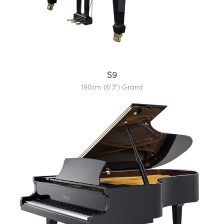
S9
190cm (6'3") Grand