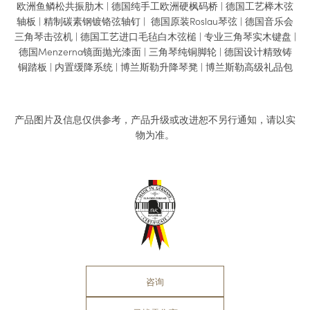
欧洲鱼鳞松共振肋木 | 德国纯手工欧洲硬枫码桥 | 德国工艺榉木弦
轴板 | 精制碳素钢镀铬弦轴钉 | 德国原装Roslau琴弦 | 德国音乐会
三角琴击弦机 | 德国工艺进口毛毡白木弦槌 | 专业三角琴实木键盘 |
德国Menzerna镜面抛光漆面 | 三角琴纯铜脚轮 | 德国设计精致铸
铜踏板 | 内置缓降系统 | 博兰斯勒升降琴凳 | 博兰斯勒高级礼品包
产品图片及信息仅供参考，产品升级或改进恕不另行通知，请以实
物为准。
咨询