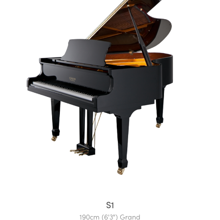
S1
190cm (6'3") Grand