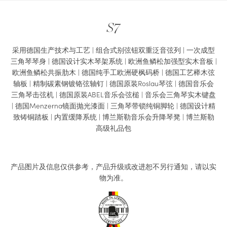
S7
采用德国生产技术与工艺 | 组合式别弦钮双重泛音弦列 | 一次成型
三角琴琴身 | 德国设计实木琴架系统 | 欧洲鱼鳞松加强型实木音板 |
欧洲鱼鳞松共振肋木 | 德国纯手工欧洲硬枫码桥 | 德国工艺榉木弦
轴板 | 精制碳素钢镀铬弦轴钉 | 德国原装Roslau琴弦 | 德国音乐会
三角琴击弦机 | 德国原装ABEL音乐会弦槌 | 音乐会三角琴实木键盘
| 德国Menzerna镜面抛光漆面 | 三角琴带锁纯铜脚轮 | 德国设计精
致铸铜踏板 | 内置缓降系统 | 博兰斯勒音乐会升降琴凳 | 博兰斯勒
高级礼品包
产品图片及信息仅供参考，产品升级或改进恕不另行通知，请以实
物为准。