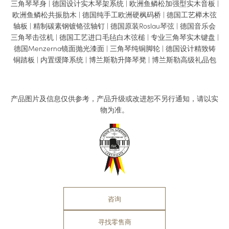
三角琴琴身 | 德国设计实木琴架系统 | 欧洲鱼鳞松加强型实木音板 |
欧洲鱼鳞松共振肋木 | 德国纯手工欧洲硬枫码桥 | 德国工艺榉木弦
轴板 | 精制碳素钢镀铬弦轴钉 | 德国原装Roslau琴弦 | 德国音乐会
三角琴击弦机 | 德国工艺进口毛毡白木弦槌 | 专业三角琴实木键盘 |
德国Menzerna镜面抛光漆面 | 三角琴纯铜脚轮 | 德国设计精致铸
铜踏板 | 内置缓降系统 | 博兰斯勒升降琴凳 | 博兰斯勒高级礼品包
产品图片及信息仅供参考，产品升级或改进恕不另行通知，请以实
物为准。
咨询
寻找零售商